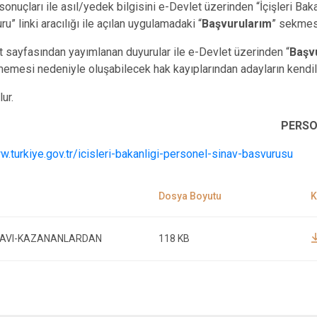
onuçları ile asıl/yedek bilgisini e-Devlet üzerinden “İçişleri Bakan
 linki aracılığı ile açılan uygulamadaki “
Başvurularım
” sekmes
t sayfasından yayımlanan duyurular ile e-Devlet üzerinden “
Başv
memesi nedeniyle oluşabilecek hak kayıplarından adayların kendile
lur.
PERSO
w.turkiye.gov.tr/icisleri-bakanligi-personel-sinav-basvurusu
INAVI-KAZANANLARDAN
118 KB