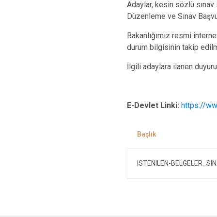
Adaylar, kesin sözlü sınav s
Düzenleme ve Sınav Başvuru”
Bakanlığımız resmi interne
durum bilgisinin takip edil
İlgili adaylara ilanen duyuru
E-Devlet Linki:
https://ww
ISTENILEN-BELGELER_S