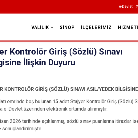
e-Devlet
VALİLİK
SİNOP
İLÇELERİMİZ
HİZMET
Valilikler
er Kontrolör Giriş (Sözlü) Sınavı
isine İlişkin Duyuru
ER KONTROLÖR GİRİŞ (SÖZLÜ) SINAVI ASIL/YEDEK BİLGİSİN
latı emrinde boş bulunan
15
adet Stajyer Kontrolör Giriş (Sözlü) 
a e-Devlet üzerinden elektronik ortamda alınmıştır.
isan 2026 tarihinde açıklanmış, sözlü sınav puanlarına itirazlar 
e sonuçlandırılmıştır.