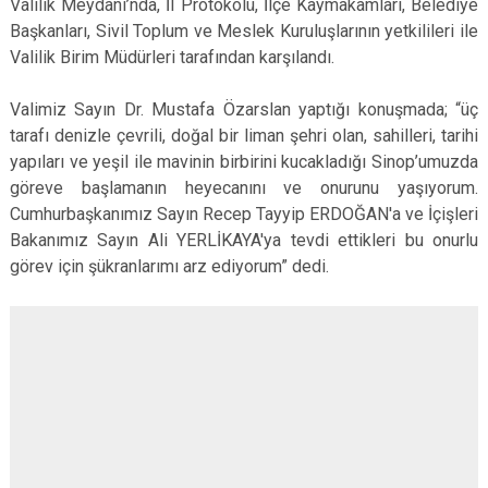
Valilik Meydanı’nda, İl Protokolü, İlçe Kaymakamları, Belediye
Başkanları, Sivil Toplum ve Meslek Kuruluşlarının yetkilileri ile
Valilik Birim Müdürleri tarafından karşılandı.
Valimiz Sayın Dr. Mustafa Özarslan yaptığı konuşmada; “üç
tarafı denizle çevrili, doğal bir liman şehri olan, sahilleri, tarihi
yapıları ve yeşil ile mavinin birbirini kucakladığı Sinop’umuzda
göreve başlamanın heyecanını ve onurunu yaşıyorum.
Cumhurbaşkanımız Sayın Recep Tayyip ERDOĞAN'a ve İçişleri
Bakanımız Sayın Ali YERLİKAYA'ya tevdi ettikleri bu onurlu
görev için şükranlarımı arz ediyorum” dedi.