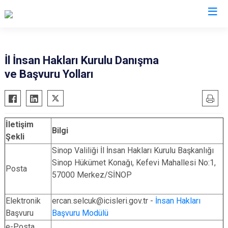
Valilikler
İl İnsan Hakları Kurulu Danışma
ve Başvuru Yolları
İletişim
Bilgi
Şekli
Sinop Valiliği İl İnsan Hakları Kurulu Başkanlığı
Sinop Hükümet Konağı, Kefevi Mahallesi No:1,
Posta
57000 Merkez/SİNOP
Elektronik
ercan.selcuk@icisleri.gov.tr -
İnsan Hakları
Başvuru
Başvuru Modülü
e-Posta